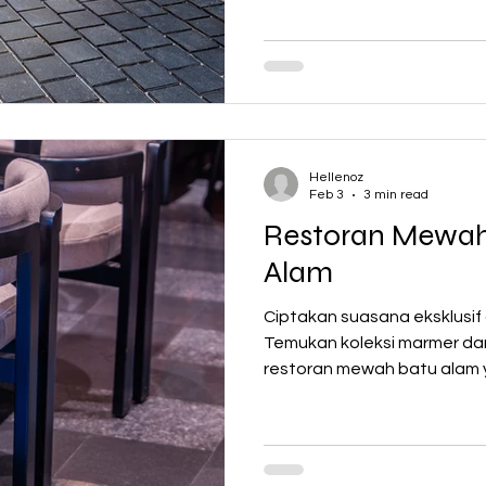
Hellenoz
Feb 3
3 min read
Restoran Mewah
Alam
Ciptakan suasana eksklusif
Temukan koleksi marmer dan
restoran mewah batu alam
bersama Hellenoz.