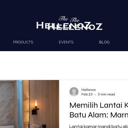
PRODUCTS
EVENTS
BLOG
Hellenoz
Feb 23
3 min read
Memilih Lantai
Batu Alam: Marm
Lantai kamar mandi batu al