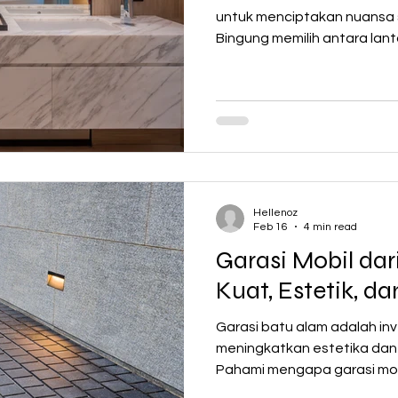
untuk menciptakan nuansa s
Bingung memilih antara lan
lantai granit kamar mandi? 
membedah kelebihan dan k
salah pilih. Merancang kamar
bermuara pada satu pertan
yang paling tepat untuk la
area yang unik karena memili
basah setiap hari,
Hellenoz
Feb 16
4 min read
Garasi Mobil da
Kuat, Estetik, 
Garasi batu alam adalah in
meningkatkan estetika dan f
Pahami mengapa garasi mobi
andesit menjadi solusi kuat,