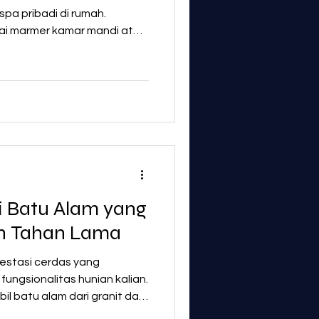
pa pribadi di rumah.
tai marmer kamar mandi atau
Hellenoz bantu kalian
ekurangannya agar tidak
 mandi impian sering kali
yaan besar: material apa
ntainya? Kamar mandi adalah
ki kelembapan tinggi, risiko
ri Batu Alam yang
dan Tahan Lama
vestasi cerdas yang
ungsionalitas hunian kalian.
l batu alam dari granit dan
 stylish, dan tahan lama.