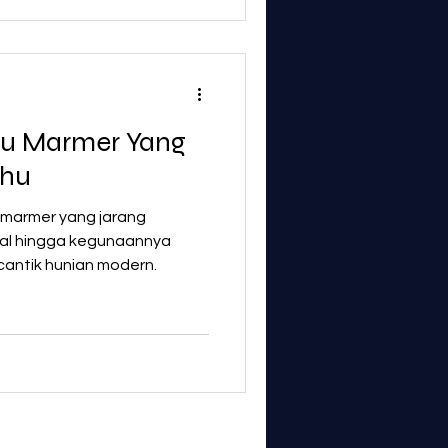
atu Marmer Yang
ahu
 marmer yang jarang
sual hingga kegunaannya
antik hunian modern.