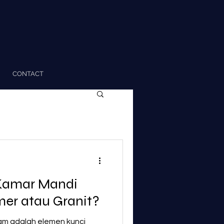
CONTACT
 Kamar Mandi
er atau Granit?
am adalah elemen kunci