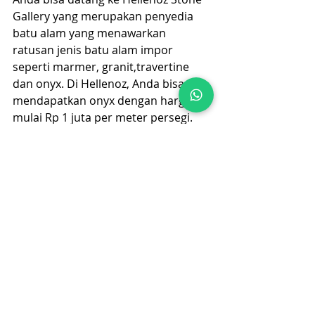
Gallery yang merupakan penyedia 
batu alam yang menawarkan 
ratusan jenis batu alam impor 
seperti marmer, granit,travertine 
dan onyx. Di Hellenoz, Anda bisa 
mendapatkan onyx dengan harga 
mulai Rp 1 juta per meter persegi.
Lokasi showroom Hellenoz berada di 
Jakarta Utara, tepatnya di Jl. Agung 
Karya V Blok A No. 11 A & C, Sunter - 
Jakarta Utara, 14340. Bagi yang 
tinggal di  Jakarta  Selatan, Anda bisa 
datang ke gerai Hellenoz di Jl. 
Panglima Polim Raya No. 78 A, 
Kebayoran Baru. Untuk informasi 
silakan menghubungi nomor telepon 
021-651-0091 atau 0813-5000-4556. 