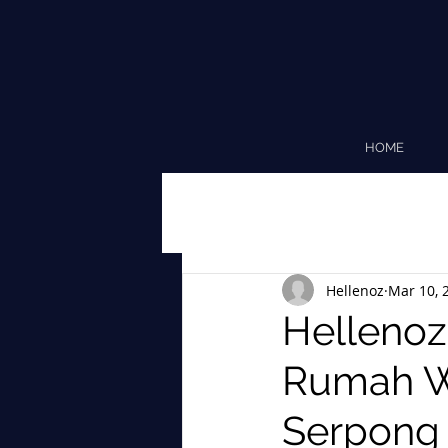
HOME
Hellenoz
Mar 10, 
Helleno
Rumah W
Serpong