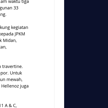
alam waktu tiga 
gunan 33 
ong.
kung kegiatan 
 kepada JPKM 
 Midan, 
an, 
travertine. 
por. Untuk 
pun mewah, 
Hellenoz juga 
1 A & C, 