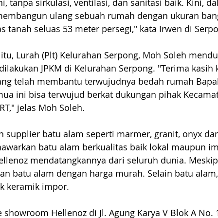
i, tanpa sirkulasi, ventilasi, dan sanitasi baik. Kini, d
 membangun ulang sebuah rumah dengan ukuran ban
as tanah seluas 53 meter persegi," kata Irwen di Serp
tu, Lurah (Plt) Kelurahan Serpong, Moh Soleh mendu
ilakukan JPKM di Kelurahan Serpong. "Terima kasih
ang telah membantu terwujudnya bedah rumah Bapak
ua ini bisa terwujud berkat dukungan pihak Kecamat
T," jelas Moh Soleh. 
supplier batu alam seperti marmer, granit, onyx dan 
awarkan batu alam berkualitas baik lokal maupun im
ellenoz mendatangkannya dari seluruh dunia. Meski
n batu alam dengan harga murah. Selain batu alam, 
 keramik impor. 
 showroom Hellenoz di Jl. Agung Karya V Blok A No. 1