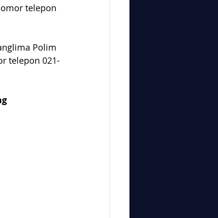
nomor telepon 
Panglima Polim 
r telepon 021-
ng