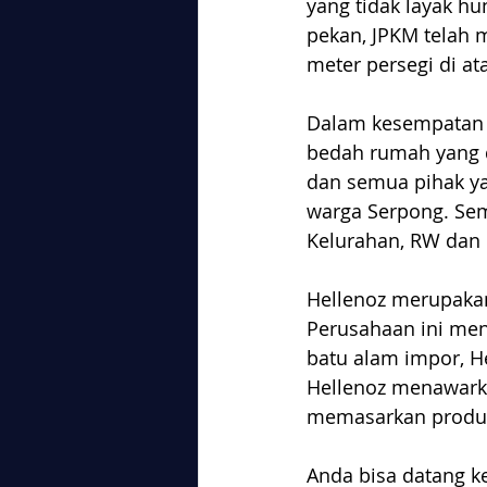
yang tidak layak hun
pekan, JPKM telah
meter persegi di at
Dalam kesempatan i
bedah rumah yang d
dan semua pihak y
warga Serpong. Sem
Kelurahan, RW dan R
Hellenoz merupakan 
Perusahaan ini men
batu alam impor, H
Hellenoz menawarka
memasarkan produk
Anda bisa datang ke