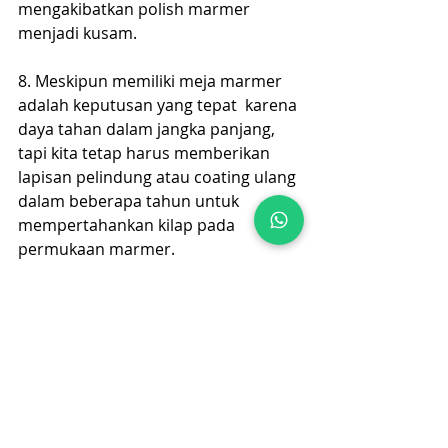
mengakibatkan polish marmer 
menjadi kusam.
8. Meskipun memiliki meja marmer 
adalah keputusan yang tepat  karena 
daya tahan dalam jangka panjang, 
tapi kita tetap harus memberikan 
lapisan pelindung atau coating ulang 
dalam beberapa tahun untuk 
mempertahankan kilap pada 
permukaan marmer. 
Dengan mengikuti tips perawatan di 
atas, meja makan marmer akan 
selalu terlihat indah dan mewah. 
Untuk  perawatan marmer, Anda 
bisa menggunakan produk 
perawatan khusus batu alam dari 
Hellenoz. Produk impor Italia ini 