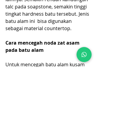
talc pada soapstone, semakin tinggi 
tingkat hardness batu tersebut. Jenis 
batu alam ini  bisa digunakan 
sebagai material countertop.
Cara mencegah noda zat asam 
pada batu alam
Untuk mencegah batu alam kusam 
karena terkena noda asam, 
sebaiknya berikan lapisan pelindung 
atau coating secara berkala. Coating 
dapat melindungi batu alam agar 
cairan yang tumpah tidak meresap 
ke dalam pori-pori batu alam. 
Selain dengan coating,  kita juga bisa 
menjaga batu alam  dari  kerusakan 