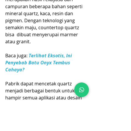
campuran beberapa bahan seperti 
mineral quartz, kaca, resin dan 
pigmen. Dengan teknologi yang 
semakin maju, countertop quartz 
bisa  dibuat menyerupai marmer 
atau granit. 
Baca juga: 
Terlihat Eksotis, Ini 
Penyebab Batu Onyx Tembus 
Cahaya?
Pabrik dapat mencetak quartz 
menjadi berbagai bentuk untuk 
hampir semua aplikasi atau desain 
yang direncanakan. Dari sisi warna, 
quartz dapat dibuat dengan jenis 
warna yang tak terbatas termasuk 
menyerupai marmer dan granit.